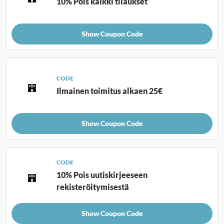
10% Pois kaikki tilaukset
Show Coupon Code
CODE
Ilmainen toimitus alkaen 25€
Show Coupon Code
CODE
10% Pois uutiskirjeeseen
rekisteröitymisestä
Show Coupon Code