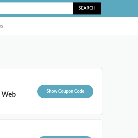
SEARCH
US
Show Coupon Code
o Web